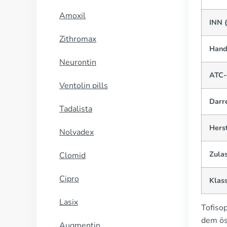
Amoxil
INN (
Zithromax
Hand
Neurontin
ATC-
Ventolin pills
Darr
Tadalista
Herst
Nolvadex
Zula
Clomid
Cipro
Klass
Lasix
Tofiso
dem ös
Augmentin