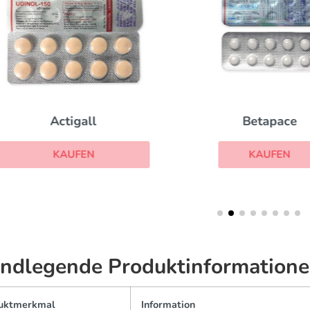
Betapace
Actigall
KAUFEN
KAUFEN
ndlegende Produktinformatione
uktmerkmal
Information