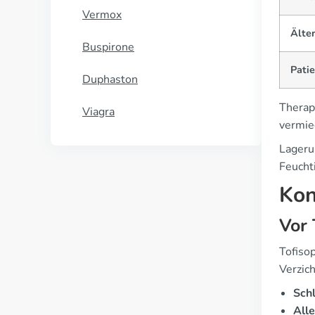
Vermox
Älte
Buspirone
Patie
Duphaston
Therap
Viagra
vermie
Lageru
Feuchti
Kon
Vor
Tofiso
Verzich
Sch
All