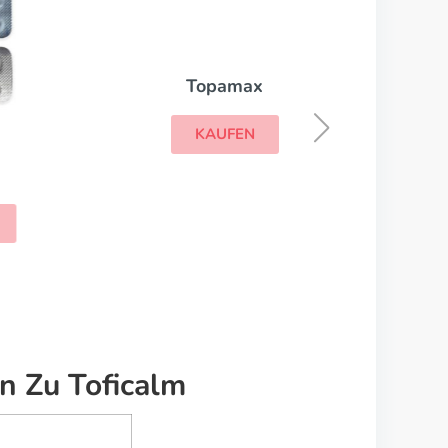
Topamax
KAUFEN
n Zu Toficalm