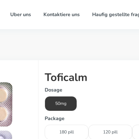
Uber uns
Kontaktiere uns
Haufig gestellte fra
Toficalm
Dosage
50mg
Package
180 pill
120 pill