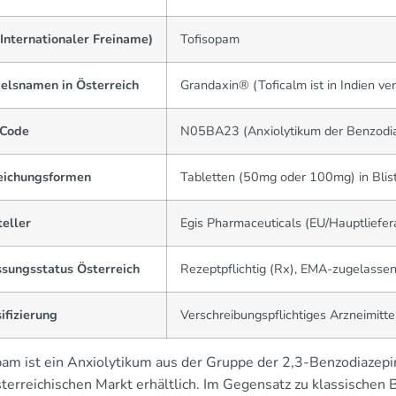
Internationaler Freiname)
Tofisopam
elsnamen in Österreich
Grandaxin® (Toficalm ist in Indien ver
Code
N05BA23 (Anxiolytikum der Benzodia
eichungsformen
Tabletten (50mg oder 100mg) in Bli
eller
Egis Pharmaceuticals (EU/Hauptliefera
ssungsstatus Österreich
Rezeptpflichtig (Rx), EMA-zugelasse
ifizierung
Verschreibungspflichtiges Arzneimitte
pam ist ein Anxiolytikum aus der Gruppe der 2,3-Benzodiaze
terreichischen Markt erhältlich. Im Gegensatz zu klassischen