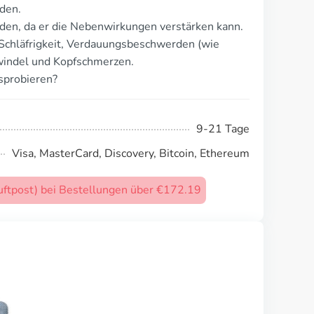
den.
en, da er die Nebenwirkungen verstärken kann.
Schläfrigkeit, Verdauungsbeschwerden (wie
windel und Kopfschmerzen.
sprobieren?
9-21 Tage
Visa, MasterCard, Discovery, Bitcoin, Ethereum
uftpost) bei Bestellungen über €172.19