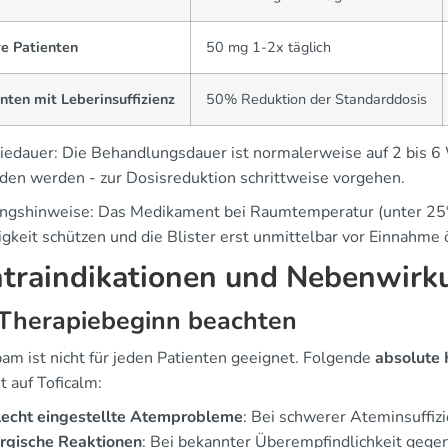
re Patienten
50 mg 1-2x täglich
nten mit Leberinsuffizienz
50% Reduktion der Standarddosis
iedauer: Die Behandlungsdauer ist normalerweise auf 2 bis 6
den werden - zur Dosisreduktion schrittweise vorgehen.
ngshinweise: Das Medikament bei Raumtemperatur (unter 25°C
gkeit schützen und die Blister erst unmittelbar vor Einnahme 
traindikationen und Nebenwirk
 Therapiebeginn beachten
pam ist nicht für jeden Patienten geeignet. Folgende
absolute 
t auf Toficalm:
lecht eingestellte Atemprobleme
: Bei schwerer Ateminsuffi
ergische Reaktionen
: Bei bekannter Überempfindlichkeit gege