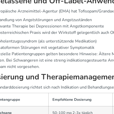
elassene und Off-Label-Anwe
ropäische Arzneimittel-Agentur (EMA) hat Tofisopam/Grandaxi
andlung von Angststörungen und Angstzuständen
uvante Therapie bei Depressionen mit Angstkomponente
österreichischen Praxis wird der Wirkstoff gelegentlich auch O
oholentzugssyndrom (als unterstützende Medikation)
atoformen Störungen mit vegetativer Symptomatik
ezielle Patientengruppen gelten besondere Hinweise: Ältere M
en. Bei Schwangeren ist eine streng indikationsgesteuerte Anw
pam nicht vorgesehen.
ierung und Therapiemanageme
andarddosierung richtet sich nach Indikation und Behandlungse
entengruppe
Empfohlene Dosierung
chsene
50-100 mg 2-3x täglich