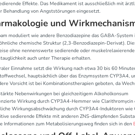
edierende Effekte. Das Medikament ist ausschließlich mit ärzt
ur Behandlung von Angststörungen eingesetzt.
rmakologie und Wirkmechanism
pam moduliert wie andere Benzodiazepine das GABA-System im
hnliche chemische Struktur (2,3-Benzodiazepin-Derivat). Diese
ise ohne nennenswerte sedierende oder muskelrelaxierende E
tauglichkeit auch unter Therapie erhalten.
raler Einnahme setzt die Wirkung nach etwa 30 bis 60 Minuten
toffwechsel, hauptsächlich über das Enzymsystem CYP3A4, un
ere Vorsicht ist bei Kombinationstherapien geboten, da Wech
stärkte Nebenwirkungen bei gleichzeitigem Alkoholkonsum
enzierte Wirkung durch CYP3A4-Hemmer wie Clarithromycin 
liche Wirkungsabschwächung durch CYP3A4-Induktoren wie 
itive sedierende Effekte mit anderen ZNS-dämpfenden Subst
e Informationen zum Metabolisierungsweg finden sich in den