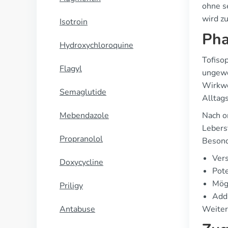
ohne s
wird z
Isotroin
Pha
Hydroxychloroquine
Tofiso
Flagyl
ungewö
Wirkwe
Semaglutide
Alltags
Mebendazole
Nach o
Lebers
Propranolol
Besond
Ver
Doxycycline
Pot
Mög
Priligy
Add
Antabuse
Weiter