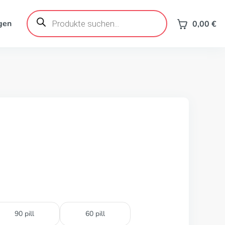
Products
search
gen
0,00
€
90 pill
60 pill