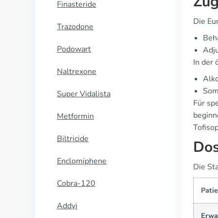
Zug
Finasteride
Die Eu
Trazodone
Beh
Podowart
Adj
In der 
Naltrexone
Alk
Som
Super Vidalista
Für sp
beginn
Metformin
Tofiso
Biltricide
Dos
Enclomiphene
Die St
Cobra-120
Pati
Addyi
Erwa