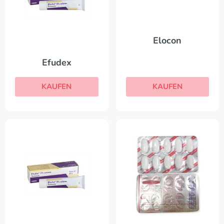
Elocon
Efudex
KAUFEN
KAUFEN