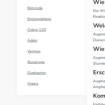
Wie 
Biltricide
Die Wi
Reakti
Enclomiphene
Wel
Cobra-120
Augmen
Dosier
Addyi
Wie 
Vermox
Augmen
Buspirone
Stunde
Ersc
Duphaston
Augmen
Viagra
Amphet
Kom
Einfüh