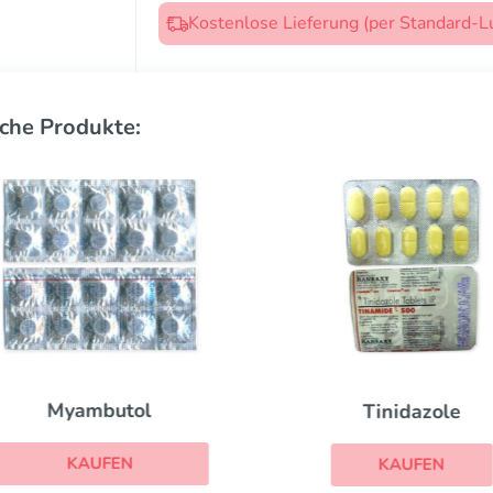
Kostenlose Lieferung (per Standard-L
che Produkte:
Myambutol
Tinidazole
KAUFEN
KAUFEN