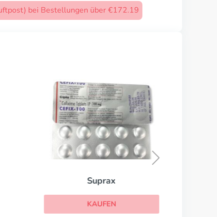
uftpost) bei Bestellungen über €172.19
Suprax
KAUFEN