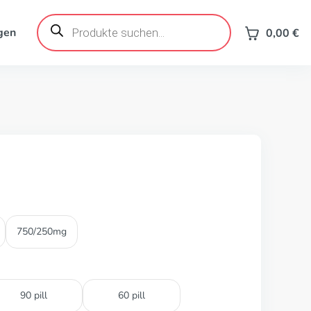
Products
search
gen
0,00
€
750/250mg
90 pill
60 pill