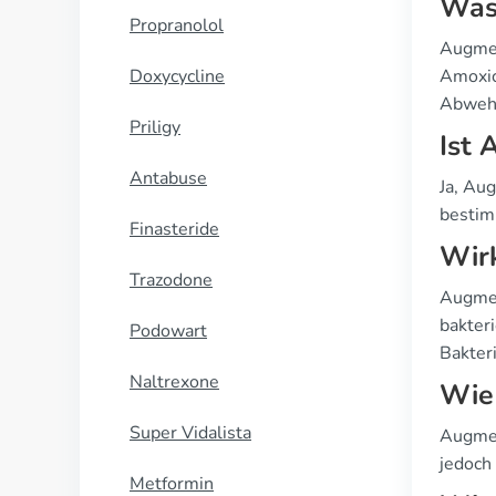
Was 
Propranolol
Augmen
Doxycycline
Amoxic
Abweh
Priligy
Ist 
Antabuse
Ja, Aug
bestim
Finasteride
Wir
Trazodone
Augmen
bakter
Podowart
Bakteri
Naltrexone
Wie 
Super Vidalista
Augmen
jedoch
Metformin