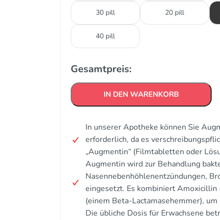
30 pill
20 pill
40 pill
Gesamtpreis:
IN DEN WARENKORB
In unserer Apotheke können Sie Augme
erforderlich, da es verschreibungspflic
„Augmentin“ (Filmtabletten oder Lösun
Augmentin wird zur Behandlung bakter
Nasennebenhöhlenentzündungen, Bron
eingesetzt. Es kombiniert Amoxicillin 
(einem Beta-Lactamasehemmer), um r
Die übliche Dosis für Erwachsene bet