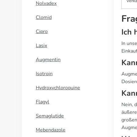
Verk
Nolvadex
Fra
Clomid
Ich 
Cipro
In uns
Lasix
Einkau
Augmentin
Kan
Isotroin
Augmen
Dosier
Hydroxychloroquine
Kann
Flagyl
Nein, 
äußere
Semaglutide
großen 
Augmen
Mebendazole