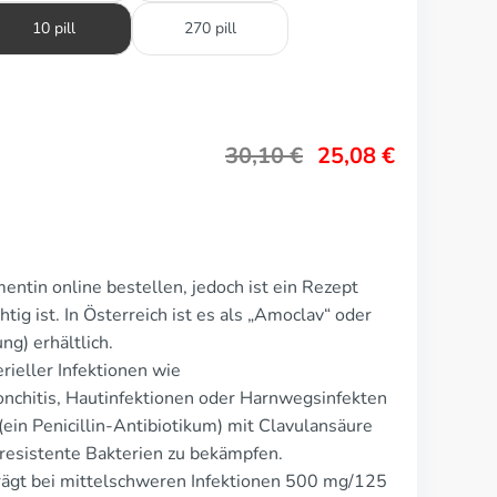
10 pill
270 pill
30,10
€
25,08
€
ntin online bestellen, jedoch ist ein Rezept
htig ist. In Österreich ist es als „Amoclav“ oder
g) erhältlich.
ieller Infektionen wie
chitis, Hautinfektionen oder Harnwegsinfekten
(ein Penicillin-Antibiotikum) mit Clavulansäure
esistente Bakterien zu bekämpfen.
rägt bei mittelschweren Infektionen 500 mg/125