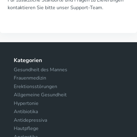
kontaktieren Sie bitte unser Support-Team.
Kategorien
Gesundheit des Mannes
Frauenmedizin
Erektionsstörungen
Allgemeine Gesundheit
Hypertonie
Antibiotika
Antidepressiva
Hautpflege
Analgetika