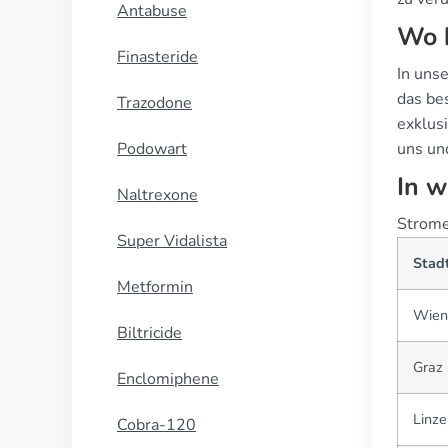
Antabuse
Wo b
Finasteride
In uns
das be
Trazodone
exklus
Podowart
uns un
In w
Naltrexone
Stromec
Super Vidalista
Stad
Metformin
Wien
Biltricide
Graz
Enclomiphene
Linze
Cobra-120