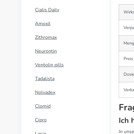
Cialis Daily
Wirks
Amoxil
Verp
Zithromax
Meng
Neurontin
Preis
Ventolin pills
Dosi
Tadalista
Verka
Nolvadex
Fra
Clomid
Ich 
Cipro
In uns
Lasix