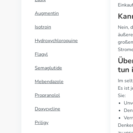
Einkau
Augmentin
Kann
Isotroin
Nein, d
äußere
Hydroxychloroquine
großen 
Strome
Flagyl
Über
Semaglutide
tun 
Im selt
Mebendazole
Es ist
Propranolol
Sie:
Unve
Doxycycline
Den 
Verm
Priligy
Denken 
zu ver