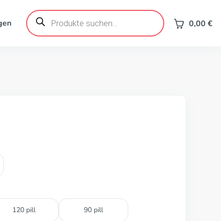
Products
search
gen
0,00
€
120 pill
90 pill