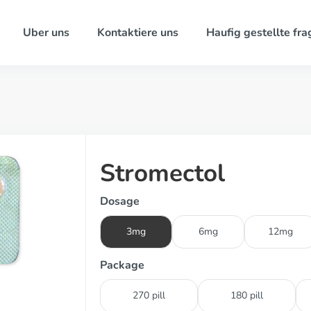
Uber uns
Kontaktiere uns
Haufig gestellte fra
Stromectol
Dosage
3mg
6mg
12mg
Package
270 pill
180 pill