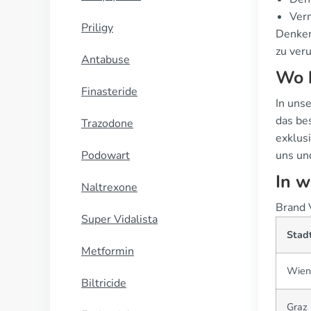
Verm
Priligy
Denken 
zu ver
Antabuse
Wo b
Finasteride
In uns
das be
Trazodone
exklus
Podowart
uns un
In w
Naltrexone
Brand V
Super Vidalista
Stad
Metformin
Wien
Biltricide
Graz