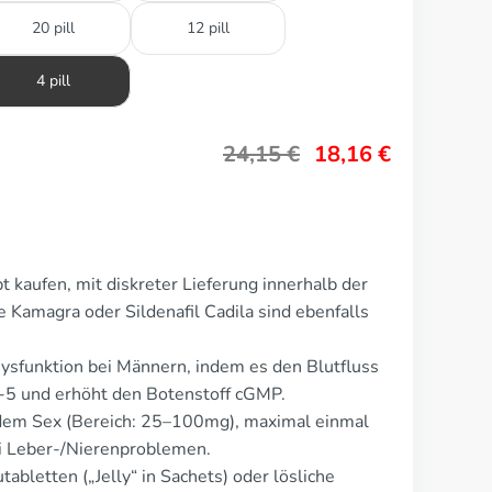
20 pill
12 pill
4 pill
24,15
€
18,16
€
 kaufen, mit diskreter Lieferung innerhalb der
 Kamagra oder Sildenafil Cadila sind ebenfalls
ysfunktion bei Männern, indem es den Blutfluss
-5 und erhöht den Botenstoff cGMP.
dem Sex (Bereich: 25–100mg), maximal einmal
ei Leber-/Nierenproblemen.
tabletten („Jelly“ in Sachets) oder lösliche