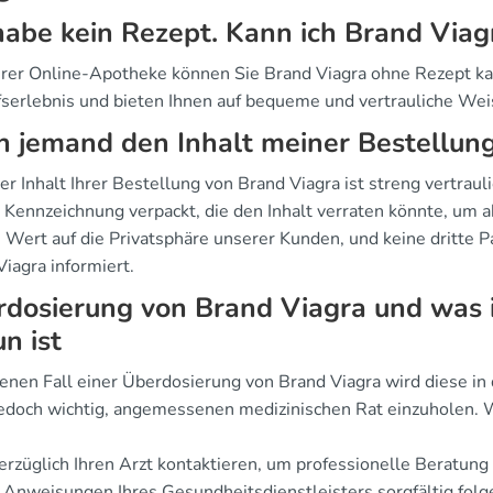
habe kein Rezept. Kann ich Brand Viag
erer Online-Apotheke können Sie Brand Viagra ohne Rezept kau
fserlebnis und bieten Ihnen auf bequeme und vertrauliche We
 jemand den Inhalt meiner Bestellun
er Inhalt Ihrer Bestellung von Brand Viagra ist streng vertra
 Kennzeichnung verpackt, die den Inhalt verraten könnte, um a
Wert auf die Privatsphäre unserer Kunden, und keine dritte Pa
iagra informiert.
dosierung von Brand Viagra und was i
un ist
enen Fall einer Überdosierung von Brand Viagra wird diese in d
 jedoch wichtig, angemessenen medizinischen Rat einzuholen.
rzüglich Ihren Arzt kontaktieren, um professionelle Beratung 
Anweisungen Ihres Gesundheitsdienstleisters sorgfältig folg