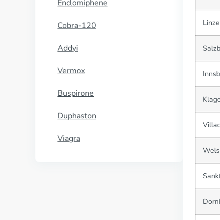
Enclomiphene
Linze
Cobra-120
Addyi
Salz
Vermox
Innsb
Buspirone
Klage
Duphaston
Villa
Viagra
Wels
Sankt
Dornb