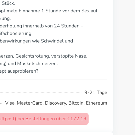
 Stück.
optimale Einnahme 1 Stunde vor dem Sex auf
kung.
derholung innerhalb von 24 Stunden –
fachdosierung.
ebenwirkungen wie Schwindel und
rzen, Gesichtsrötung, verstopfte Nase,
ng) und Muskelschmerzen.
ept ausprobieren?
9-21 Tage
Visa, MasterCard, Discovery, Bitcoin, Ethereum
uftpost) bei Bestellungen über €172.19