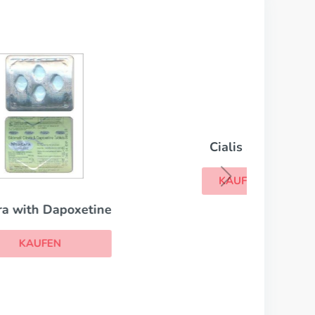
ine
Cialis Soft
KAUFEN