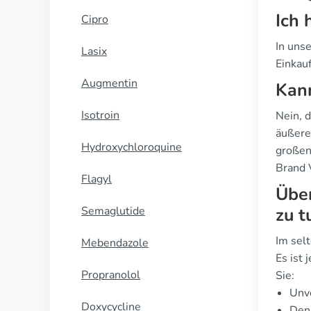
Ich 
Cipro
In uns
Lasix
Einkau
Augmentin
Kann
Isotroin
Nein, d
äußere
Hydroxychloroquine
großen 
Brand V
Flagyl
Über
Semaglutide
zu t
Im selt
Mebendazole
Es ist
Propranolol
Sie:
Unve
Doxycycline
Den 