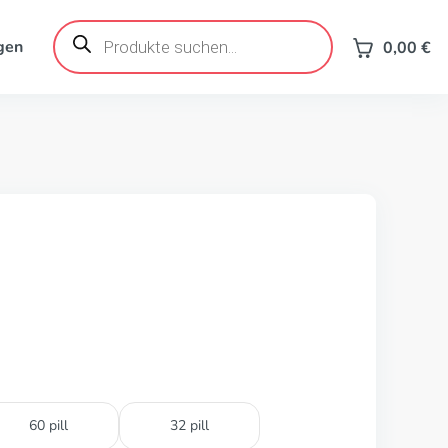
Products
search
gen
0,00
€
60 pill
32 pill