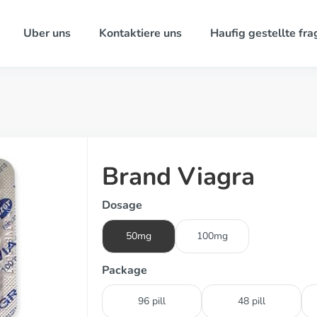
Uber uns
Kontaktiere uns
Haufig gestellte fra
Brand Viagra
Dosage
50mg
100mg
Package
96 pill
48 pill