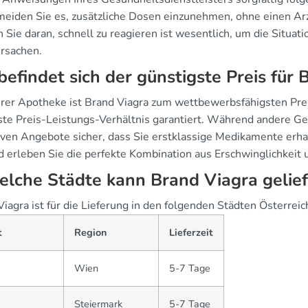
eiden Sie es, zusätzliche Dosen einzunehmen, ohne einen Arz
Sie daran, schnell zu reagieren ist wesentlich, um die Situat
ursachen.
efindet sich der günstigste Preis für 
erer Apotheke ist Brand Viagra zum wettbewerbsfähigsten Preis
ste Preis-Leistungs-Verhältnis garantiert. Während andere Ges
iven Angebote sicher, dass Sie erstklassige Medikamente erhal
d erleben Sie die perfekte Kombination aus Erschwinglichkeit u
elche Städte kann Brand Viagra gelie
iagra ist für die Lieferung in den folgenden Städten Österreic
t
Region
Lieferzeit
Wien
5-7 Tage
Steiermark
5-7 Tage