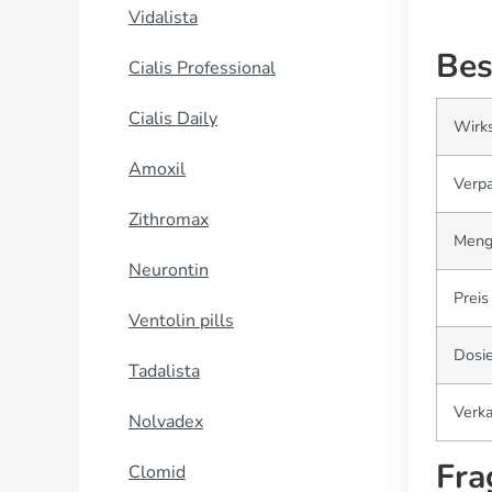
Vidalista
Bes
Cialis Professional
Cialis Daily
Wirks
Amoxil
Verp
Zithromax
Meng
Neurontin
Preis
Ventolin pills
Dosi
Tadalista
Verka
Nolvadex
Fra
Clomid