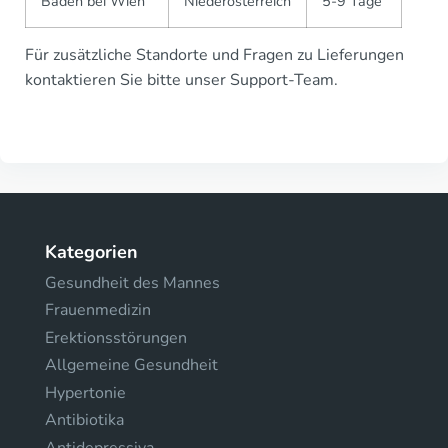
Baden bei Wien
Niederösterreich
5-9 Tage
Für zusätzliche Standorte und Fragen zu Lieferungen
kontaktieren Sie bitte unser Support-Team.
Kategorien
Gesundheit des Mannes
Frauenmedizin
Erektionsstörungen
Allgemeine Gesundheit
Hypertonie
Antibiotika
Antidepressiva