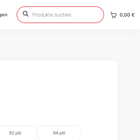
Products
search
gen
0,00
€
92 pill
84 pill