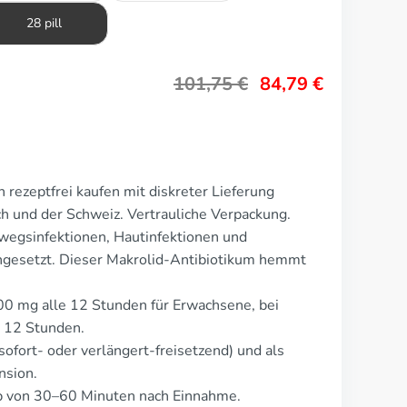
28 pill
101,75
€
84,79
€
 rezeptfrei kaufen mit diskreter Lieferung
ch und der Schweiz. Vertrauliche Verpackung.
mwegsinfektionen, Hautinfektionen und
ngesetzt. Dieser Makrolid-Antibiotikum hemmt
00 mg alle 12 Stunden für Erwachsene, bei
e 12 Stunden.
ofort- oder verlängert-freisetzend) und als
nsion.
lb von 30–60 Minuten nach Einnahme.