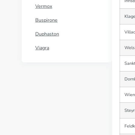
Innsb
Vermox
Klage
Buspirone
Villa
Duphaston
Viagra
Wels
Sankt
Dornb
Wien
Steyr
Feldk