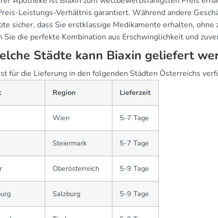
erer Apotheke ist Biaxin zum wettbewerbsfähigsten Preis erhäl
Preis-Leistungs-Verhältnis garantiert. Während andere Geschäf
te sicher, dass Sie erstklassige Medikamente erhalten, ohne z
 Sie die perfekte Kombination aus Erschwinglichkeit und zuver
elche Städte kann Biaxin geliefert we
ist für die Lieferung in den folgenden Städten Österreichs verf
t
Region
Lieferzeit
Wien
5-7 Tage
Steiermark
5-7 Tage
r
Oberösterreich
5-9 Tage
burg
Salzburg
5-9 Tage