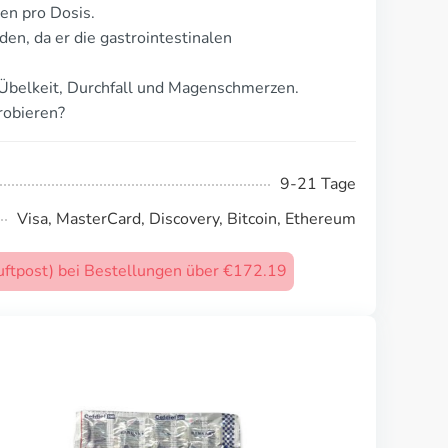
en pro Dosis.
n, da er die gastrointestinalen
Übelkeit, Durchfall und Magenschmerzen.
robieren?
9-21 Tage
Visa, MasterCard, Discovery, Bitcoin, Ethereum
uftpost) bei Bestellungen über €172.19