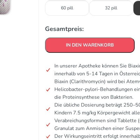
60 pill
32 pill
Gesamtpreis:
IN DEN WARENKORB
In unserer Apotheke können Sie Biaxin
innerhalb von 5-14 Tagen in Österrei
Biaxin (Clarithromycin) wird bei Ate
Helicobacter-pylori-Behandlungen ei
die Proteinsynthese von Bakterien.
Die übliche Dosierung beträgt 250–5
Kindern 7.5 mg/kg Körpergewicht all
Verabreichungsformen sind Tablette (s
Granulat zum Anmischen einer Suspe
Der Wirkungseintritt erfolgt innerha