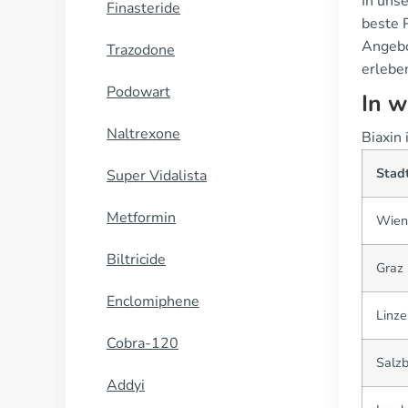
In uns
Finasteride
beste 
Angebo
Trazodone
erleben
Podowart
In w
Naltrexone
Biaxin 
Stad
Super Vidalista
Metformin
Wien
Biltricide
Graz
Enclomiphene
Linze
Cobra-120
Salz
Addyi