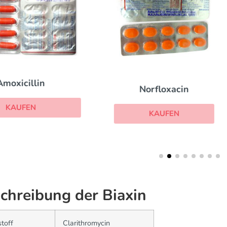
Omnicef
Norfloxacin
KAUFEN
KAUFEN
chreibung der Biaxin
toff
Clarithromycin