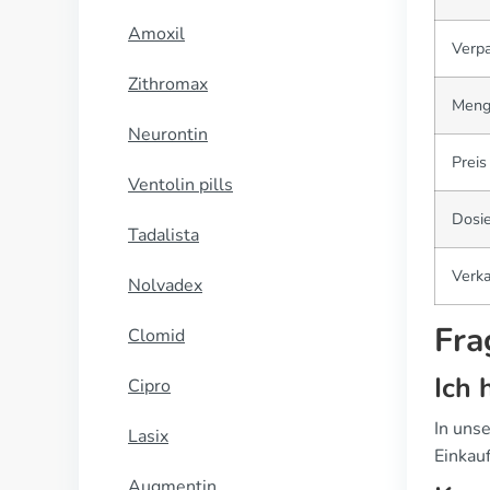
Amoxil
Verp
Zithromax
Meng
Neurontin
Preis
Ventolin pills
Dosi
Tadalista
Verka
Nolvadex
Fra
Clomid
Ich 
Cipro
In uns
Lasix
Einkau
Augmentin