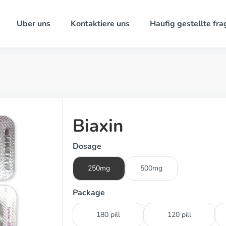
Uber uns
Kontaktiere uns
Haufig gestellte fra
Biaxin
Dosage
250mg
500mg
Package
180 pill
120 pill