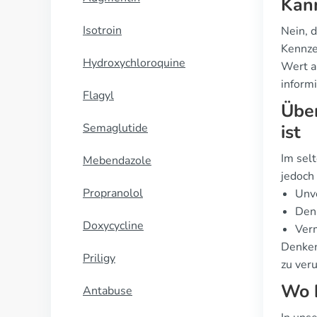
Kann
Isotroin
Nein, d
Kennze
Hydroxychloroquine
Wert au
informi
Flagyl
Über
Semaglutide
ist
Im selt
Mebendazole
jedoch
Propranolol
Unve
Den 
Doxycycline
Verm
Denken 
Priligy
zu ver
Wo b
Antabuse