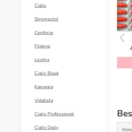
Cialis
Stromectol
Cenforce
Fildena
Amoxicillin
Levitra
KAUFEN
Cialis Black
Kamagra
Vidalista
Bes
Cialis Professional
Cialis Daily
Wirks