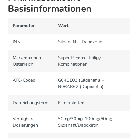
Basisinformationen
Parameter
Wert
INN
Sildenafil + Dapoxetin
Markennamen
Super P-Force, Priligy-
Österreich
Kombinationen
ATC-Codes
G04BE03 (Sildenafil) +
N06AB62 (Dapoxetin)
Darreichungsform
Filmtabletten
Verfügbare
50mg/30mg, 100mg/60mg
Dosierungen
Sildenafil/Dapoxetin