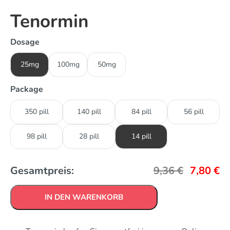
Tenormin
Dosage
25mg
100mg
50mg
Package
350 pill
140 pill
84 pill
56 pill
98 pill
28 pill
14 pill
Gesamtpreis:
9,36
€
7,80
€
IN DEN WARENKORB