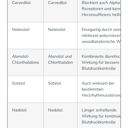
Carvedilol
Carvedilol
Blockiert auch Alpha-
Rezeptoren und kann bei
Herzinsuffizienz helfen
Nebivolol
Nebivolol
Einzigartig durch seine
nitritoxid-potenzierende
vasodilatatorische Wirk
Atenolol-
Atenolol und
Kombinierte diuretische
Chlorthalidone
Chlorthalidon
Wirkung für bessere
Blutdruckkontrolle
Sotalol
Sotalol
Auch wirksam bei
bestimmten
Herzrhythmusstörungen
Nadolol
Nadolol
Länger anhaltende
Wirkung für kontinuierlic
Blutdruckkontrolle