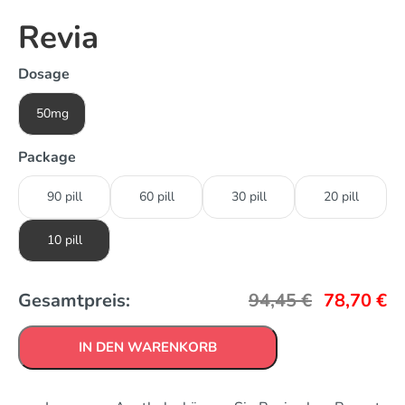
Revia
Dosage
50mg
Package
90 pill
60 pill
30 pill
20 pill
10 pill
Gesamtpreis:
94,45
€
78,70
€
IN DEN WARENKORB