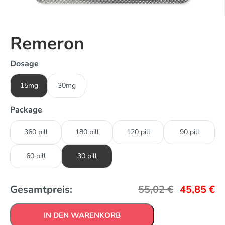
Remeron
Dosage
15mg
30mg
Package
360 pill
180 pill
120 pill
90 pill
60 pill
30 pill
Gesamtpreis:
55,02
€
45,85
€
IN DEN WARENKORB