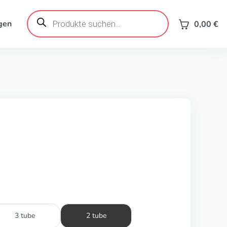
Products
search
gen
0,00
€
3 tube
2 tube