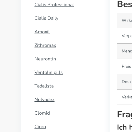
Bes
Cialis Professional
Cialis Daily
Wirks
Amoxil
Verp
Zithromax
Meng
Neurontin
Preis
Ventolin pills
Dosi
Tadalista
Verka
Nolvadex
Fra
Clomid
Ich 
Cipro