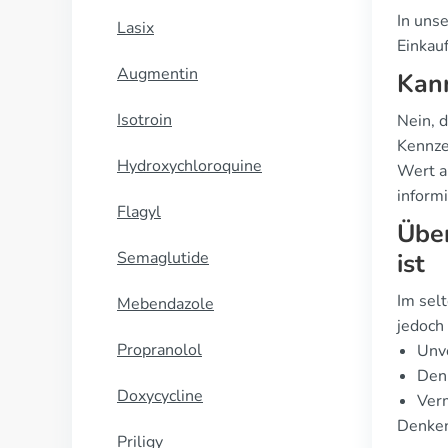
In uns
Lasix
Einkau
Augmentin
Kann
Isotroin
Nein, d
Kennze
Hydroxychloroquine
Wert au
informi
Flagyl
Über
Semaglutide
ist
Im selt
Mebendazole
jedoch
Propranolol
Unve
Den 
Doxycycline
Verm
Denken 
Priligy