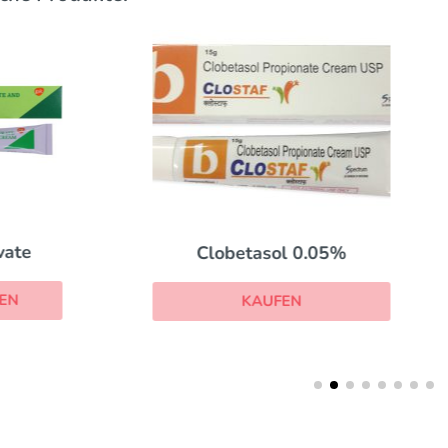
Ilosone
Clobetasol 0.05%
KAUFEN
KAUFEN