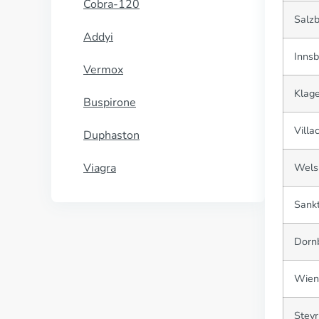
Cobra-120
Salz
Addyi
Innsb
Vermox
Klage
Buspirone
Villa
Duphaston
Viagra
Wels
Sankt
Dornb
Wien
Steyr