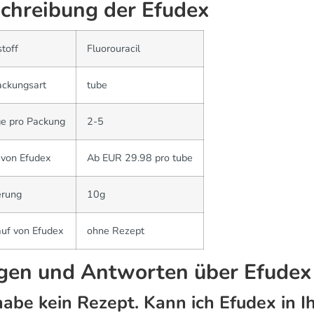
chreibung der Efudex
toff
Fluorouracil
ackungsart
tube
e pro Packung
2-5
 von Efudex
Ab EUR 29.98 pro tube
erung
10g
uf von Efudex
ohne Rezept
gen und Antworten über Efudex
habe kein Rezept. Kann ich Efudex in 