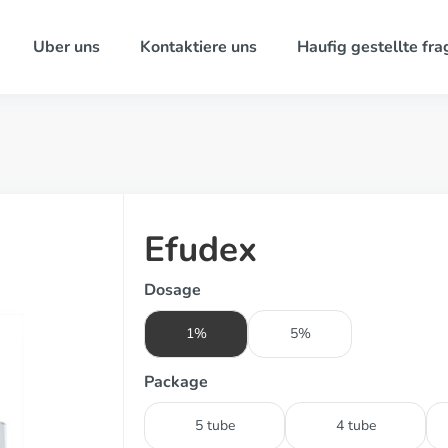
Uber uns
Kontaktiere uns
Haufig gestellte fra
Efudex
Dosage
1%
5%
Package
5 tube
4 tube