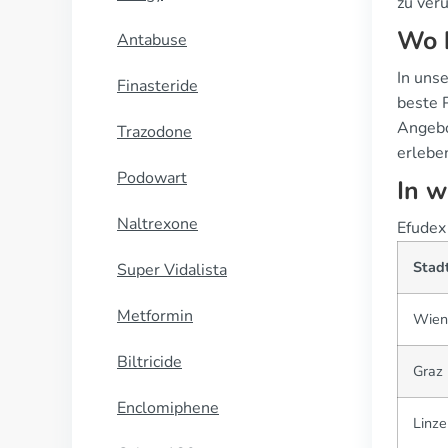
zu ver
Wo b
Antabuse
In uns
Finasteride
beste 
Angebo
Trazodone
erleben
Podowart
In w
Naltrexone
Efudex 
Stad
Super Vidalista
Metformin
Wien
Biltricide
Graz
Enclomiphene
Linze