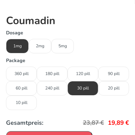
Coumadin
Dosage
1mg
2mg
5mg
Package
360 pill
180 pill
120 pill
90 pill
60 pill
240 pill
30 pill
20 pill
10 pill
Gesamtpreis:
23,87
€
19,89
€