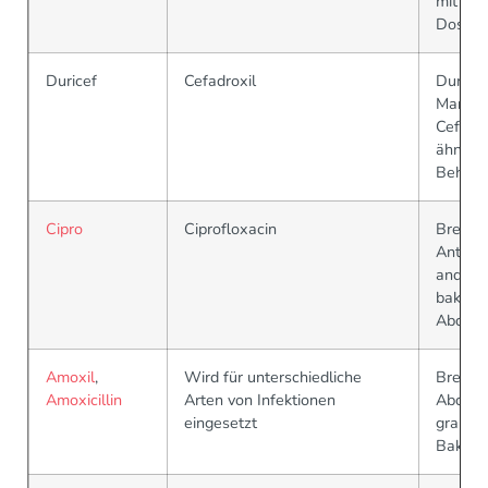
mit ei
Dosier
Duricef
Cefadroxil
Duricef 
Marken
Cefadro
ähnlic
Behand
Cipro
Ciprofloxacin
Breits
Antibio
andere
bakteri
Abdeck
Amoxil
,
Wird für unterschiedliche
Breiter
Amoxicillin
Arten von Infektionen
Abdeck
eingesetzt
grampos
Bakter