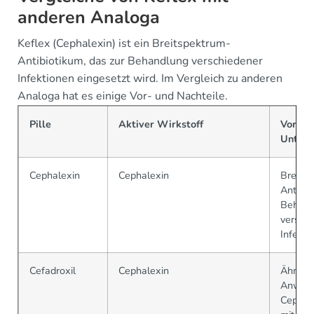
anderen Analoga
Keflex (Cephalexin) ist ein Breitspektrum-
Antibiotikum, das zur Behandlung verschiedener
Infektionen eingesetzt wird. Im Vergleich zu anderen
Analoga hat es einige Vor- und Nachteile.
Pille
Aktiver Wirkstoff
Vortei
Unters
Cephalexin
Cephalexin
Breits
Antibio
Behand
versch
Infekti
Cefadroxil
Cephalexin
Ähnlic
Anwen
Cephale