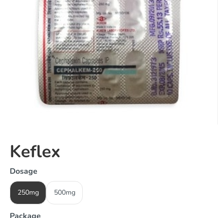
Keflex
Dosage
250mg
500mg
Package