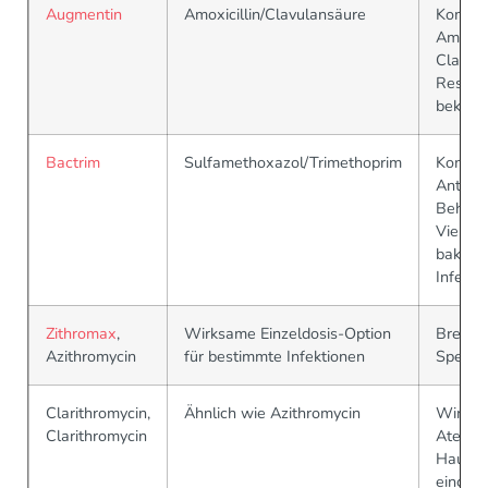
Augmentin
Amoxicillin/Clavulansäure
Kombin
Amoxici
Clavul
Resist
bekämp
Bactrim
Sulfamethoxazol/Trimethoprim
Kombin
Antibio
Behand
Vielzah
bakteri
Infekti
Zithromax
,
Wirksame Einzeldosis-Option
Breiter
Azithromycin
für bestimmte Infektionen
Spektr
Clarithromycin,
Ähnlich wie Azithromycin
Wird b
Clarithromycin
Atemwe
Hautin
eingese