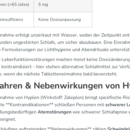
ren (>65 Jahre)
5 mg
ninsuffizienz
Keine Dosisanpassung
nnahme erfolgt unzerkaut mit Wasser, wobei der Zeitpunkt ent
tunden ungestörten Schlafs, um sicher abzubauen. Eine Einnahm
e Formulierungen zur Lichthygiene und Abendrituale unterstüt
e Leberfunktionsstörungen machen meist keine Dosisänderung 
 kontraindiziert – hier stehen alternative Schlafmittel zur Ve
, wenn die nächste Tabletteneinnahme bald bevorsteht.
ahren & Nebenwirkungen von H
nnahme von Hyplon (Wirkstoff: Zaleplon) bringt spezifische Ris
te **Kontraindikationen** schließen Personen mit
schwerer Le
lungsbedürftigen
Atemstörungen
wie schwerer Schlafapnoe e
eeignet.
 häufiger auftretenden **Nebenwirkungen** zählen
Schwindel