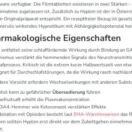
ware verfügbar. Die Filmtabletten existieren in zwei Stärken 
Einnahme zugelassen ist. Zusätzlich zu Hyplon ist der in Öster
 Originalpräparat entspricht. Ein rezeptfreier Bezug ist geset
lnervös wirkendes Hypnotikum mit Abhängigkeitspotenzial han
rmakologische Eigenschaften
 entfaltet seine schlaffördernde Wirkung durch Bindung an 
ismus verstärkt die hemmenden Signale des Neurotransmitt
afprozess. Kritisch ist die extrem kurze Halbwertszeit von etw
gnet für Durchschlafstörungen, da die Wirkung rasch nachlässt
ere Vorsicht erfordern Wechselwirkungen mit anderen Subst
hol kann zu gefährlicher
Übersedierung
führen
efruitsaft erhöht die Plasmakonzentration
3A4-Hemmer wie Ketoconazol verstärken Effekte
bination mit Opioiden besteht laut
EMA-Warnhinweisen
das R
ten sollten Hyplon erst direkt vor dem Zubettgehen einnehme
t.