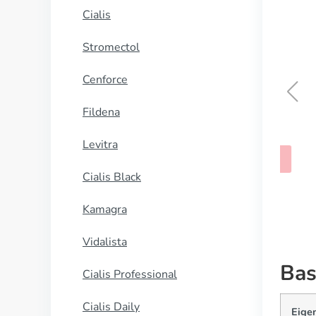
Cialis
Stromectol
Cenforce
Fildena
Danocrine
Levitra
KAUFEN
Cialis Black
Kamagra
Vidalista
Bas
Cialis Professional
Cialis Daily
Eige