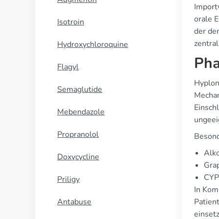
Import
orale 
Isotroin
der dem
zentra
Hydroxychloroquine
Pha
Flagyl
Hyplon
Semaglutide
Mechan
Einschl
Mebendazole
ungeei
Propranolol
Besond
Alko
Doxycycline
Grap
CYP
Priligy
In Kom
Antabuse
Patien
einsetz