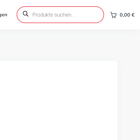
Products
search
gen
0,00
€