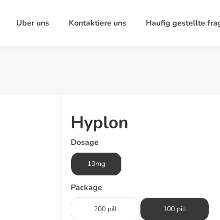
Uber uns
Kontaktiere uns
Haufig gestellte fra
Hyplon
Dosage
10mg
Package
200 pill
100 pill