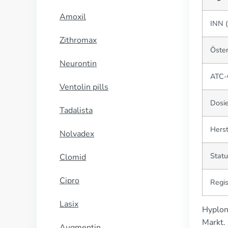
Amoxil
INN 
Zithromax
Öste
Neurontin
ATC-
Ventolin pills
Dosi
Tadalista
Herst
Nolvadex
Statu
Clomid
Cipro
Regis
Lasix
Hyplon
Markt.
Augmentin