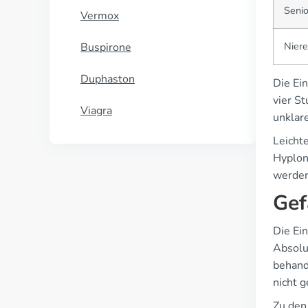
Senio
Vermox
Niere
Buspirone
Duphaston
Die Ei
vier S
Viagra
unklar
Leicht
Hyplon
werden
Gef
Die Ei
Absolu
behand
nicht g
Zu den