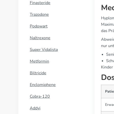
Finasteride
Med
Trazodone
Hyplon
Maxima
Podowart
das Prä
Naltrexone
Abweic
nur un
Super Vidalista
Seni
Schw
Metformin
Kinder
Biltricide
Dos
Enclomiphene
Pati
Cobra-120
Erwa
Addyi