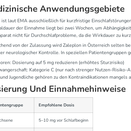
izinische Anwendungsgebiete
 ist laut EMA ausschließlich für kurzfristige Einschlafstörung
ldauer der Einnahme liegt bei zwei Wochen, um Abhängigkeit
parat nicht für Durchschlafprobleme, da die Wirkdauer zu kurz 
hend von der Zulassung wird Zaleplon in Österreich selten bei
ter neurologischer Kontrolle. In speziellen Patientengruppen 
oren: Dosierung auf 5 mg reduzieren (erhöhtes Sturzrisiko)
angerschaft: Kategorie C (nur nach strenger Nutzen-Risiko
 und Jugendliche gehören zu den Kontraindikationen mangels a
ierung Und Einnahmehinweise
entengruppe
Empfohlene Dosis
chsene
5–10 mg vor Schlafbeginn