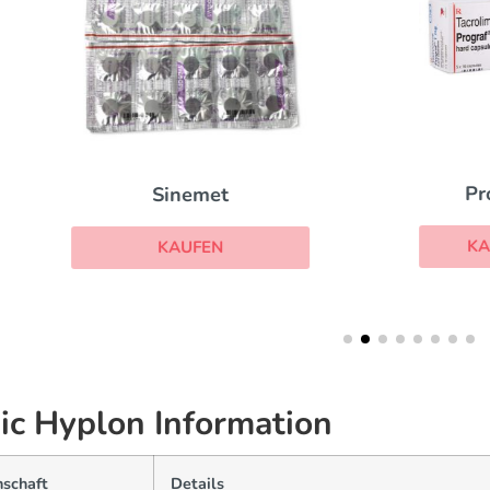
Prograf
Sinemet
KAUFEN
KAUFEN
ic Hyplon Information
nschaft
Details