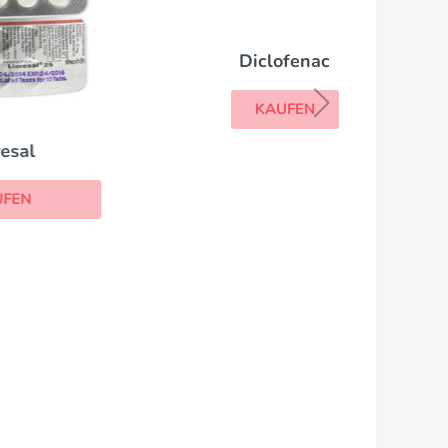
Diclofenac
KAUFEN