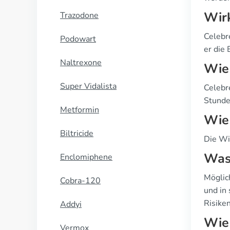
Wir
Trazodone
Celebr
Podowart
er die
Naltrexone
Wie 
Super Vidalista
Celebr
Stunde
Metformin
Wie 
Biltricide
Die Wi
Was 
Enclomiphene
Möglic
Cobra-120
und in
Risiken
Addyi
Wie 
Vermox