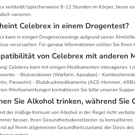
ex verbleibt typischerweise 8-12 Stunden im Körper, bevor es 
doch variieren.
heint Celebrex in einem Drogentest?
ex kann in einigen Drogenscreenings aufgrund seiner Ähnlichk
isse verursachen. Für genaue Informationen sollten Sie Ihren A
atibilität von Celebrex mit anderen
tung: Celebrex kann mit einigen Medikamenten interagieren. L
mente: - Blutverdünner (Warfarin, Apixaban) - Kortikosteroid
etin, Paroxetin) - Blutdruckmedikamente (ACE-Hemmer, ARBs) 
hen Wechselwirkungen kontaktieren Sie bitte unseren Suppor
en Sie Alkohol trinken, während Sie
d der mäßige Konsum von Alkohol in der Regel nicht verboten
 immer besser, Ihren Gesundheitsdienstleister zu konsultieren.
end auf Ihrem allgemeinen Gesundheitszustand, der Dosis des