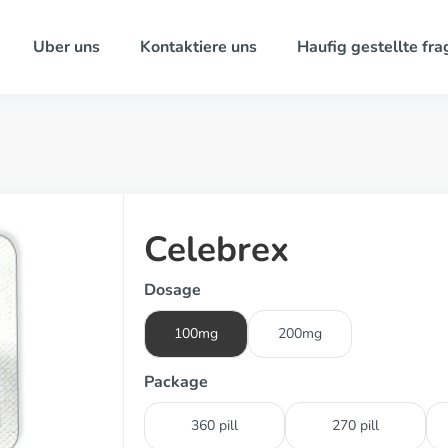
Uber uns
Kontaktiere uns
Haufig gestellte fra
Celebrex
Dosage
100mg
200mg
Package
360 pill
270 pill