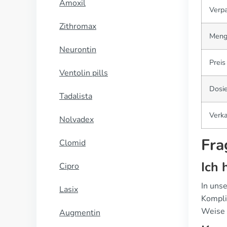
Amoxil
Verp
Zithromax
Meng
Neurontin
Preis
Ventolin pills
Dosi
Tadalista
Verka
Nolvadex
Fra
Clomid
Ich 
Cipro
In uns
Lasix
Kompli
Weise 
Augmentin