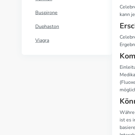
Celebr
Buspirone
kann je
Ersc
Duphaston
Celebr
Viagra
Ergebn
Komp
Einlei
Medika
(Fluox
möglic
Könn
Währen
ist es
basier