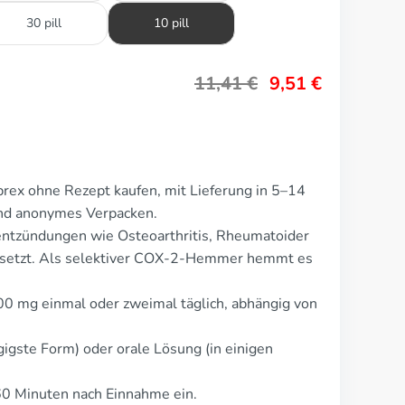
30 pill
10 pill
11,41
€
9,51
€
rex ohne Rezept kaufen, mit Lieferung in 5–14
und anonymes Verpacken.
entzündungen wie Osteoarthritis, Rheumatoider
gesetzt. Als selektiver COX-2-Hemmer hemmt es
00 mg einmal oder zweimal täglich, abhängig von
gigste Form) oder orale Lösung (in einigen
60 Minuten nach Einnahme ein.