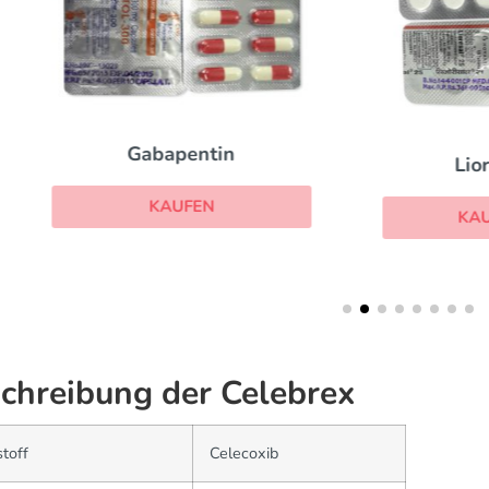
Gabapentin
Lioresal
KAUFEN
KAUFEN
chreibung der Celebrex
toff
Celecoxib