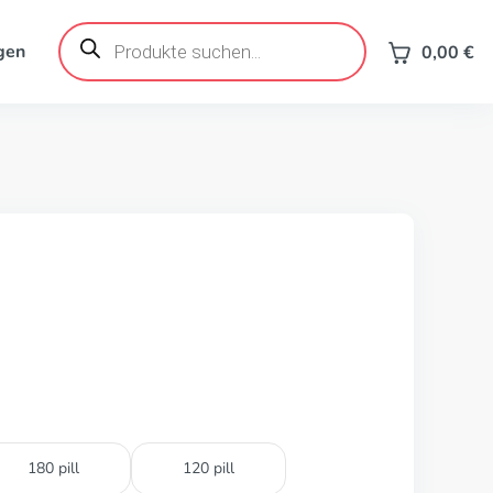
Products
search
gen
0,00
€
180 pill
120 pill