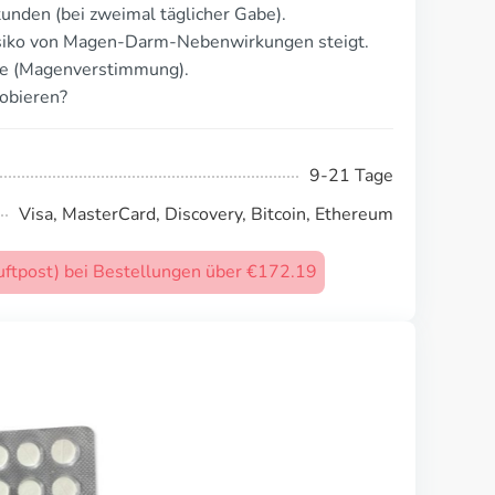
unden (bei zweimal täglicher Gabe).
siko von Magen-Darm-Nebenwirkungen steigt.
ie (Magenverstimmung).
obieren?
9-21 Tage
Visa, MasterCard, Discovery, Bitcoin, Ethereum
uftpost) bei Bestellungen über €172.19