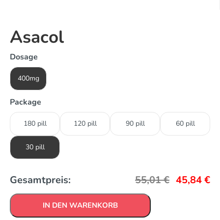
Asacol
Dosage
400mg
Package
180 pill
120 pill
90 pill
60 pill
30 pill
Gesamtpreis:
55,01
€
45,84
€
IN DEN WARENKORB