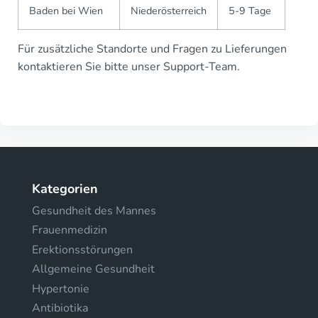
Baden bei Wien
Niederösterreich
5-9 Tage
Für zusätzliche Standorte und Fragen zu Lieferungen
kontaktieren Sie bitte unser Support-Team.
Kategorien
Gesundheit des Mannes
Frauenmedizin
Erektionsstörungen
Allgemeine Gesundheit
Hypertonie
Antibiotika